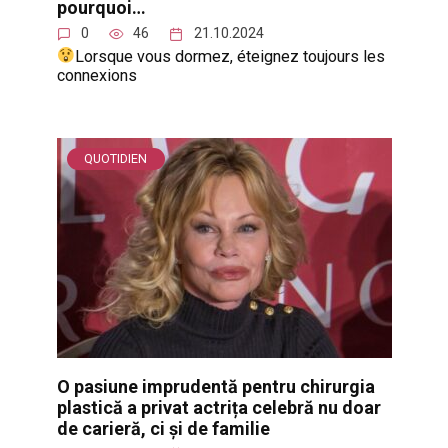
pourquoi…
0
46
21.10.2024
Lorsque vous dormez, éteignez toujours les
connexions
QUOTIDIEN
O pasiune imprudentă pentru chirurgia
plastică a privat actrița celebră nu doar
de carieră, ci și de familie