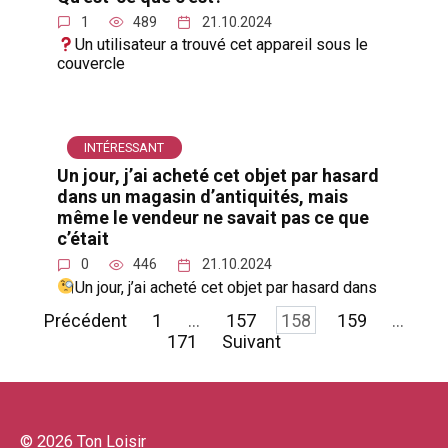
1
489
21.10.2024
Un utilisateur a trouvé cet appareil sous le
couvercle
INTÉRESSANT
Un jour, j’ai acheté cet objet par hasard
dans un magasin d’antiquités, mais
même le vendeur ne savait pas ce que
c’était
0
446
21.10.2024
Un jour, j’ai acheté cet objet par hasard dans
Pagination
Précédent
1
…
157
158
159
…
des
171
Suivant
publications
© 2026 Ton Loisir