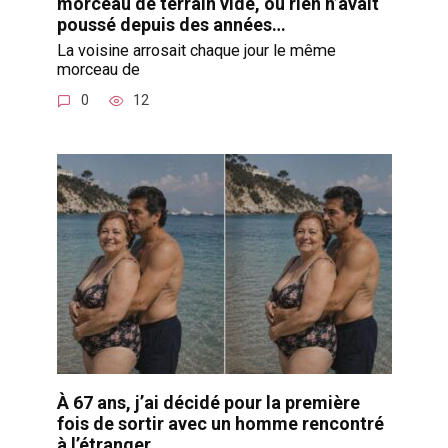
morceau de terrain vide, où rien n’avait
poussé depuis des années…
La voisine arrosait chaque jour le même
morceau de
0
12
À 67 ans, j’ai décidé pour la première
fois de sortir avec un homme rencontré
à l’étranger