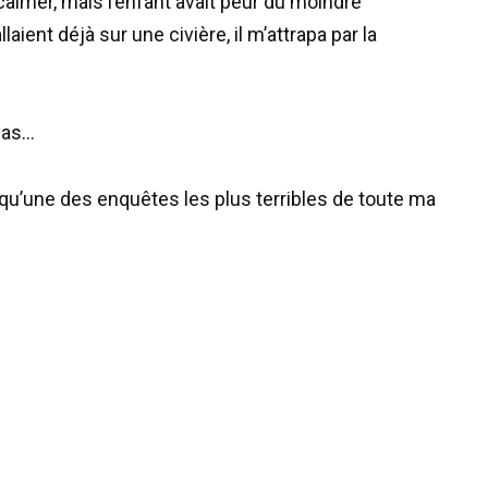
calmer, mais l’enfant avait peur du moindre
ient déjà sur une civière, il m’attrapa par la
bas…
qu’une des enquêtes les plus terribles de toute ma