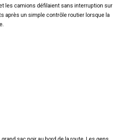
, et les camions défilaient sans interruption sur
s après un simple contrôle routier lorsque la
e.
grand sac noir au bord de la route. Les gens