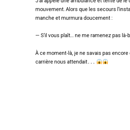
J’ai appelé une ambulance et tenté de le 
mouvement. Alors que les secours l’installa
manche et murmura doucement :
— S’il vous plaît… ne me ramenez pas là-
À ce moment-là, je ne savais pas encore 
carrière nous attendait․․․