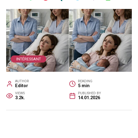
INTÉRESSANT
AUTHOR
READING
Editor
5 min
VIEWS
PUBLISHED BY
3.2k.
14.01.2026