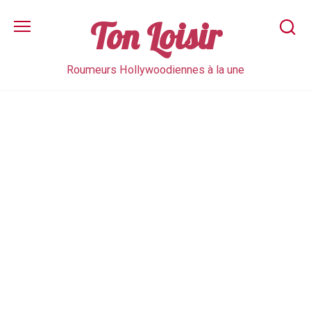
Skip
to
Ton Loisir
content
Roumeurs Hollywoodiennes à la une