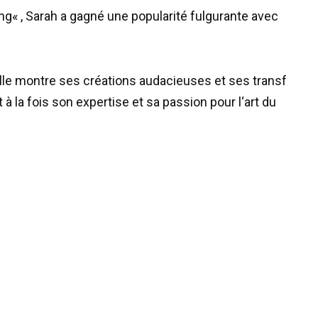
ng
« ,
Sarah
a
gagné
une
popularité
fulgurante
avec
lle
montre
ses
créations
audacieuses
et
ses
transf
t
à
la
fois
son
expertise
et
sa
passion
pour
l
‘
art
du