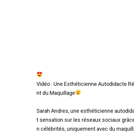
Vidéo
:
Une
Esthéticienne
Autodidacte
Ré
nt
du
Maquillage
Sarah
Andres
,
une
esthéticienne
autodid
t
sensation
sur
les
réseaux
sociaux
grâc
n
célébrités
,
uniquement
avec
du
maquil