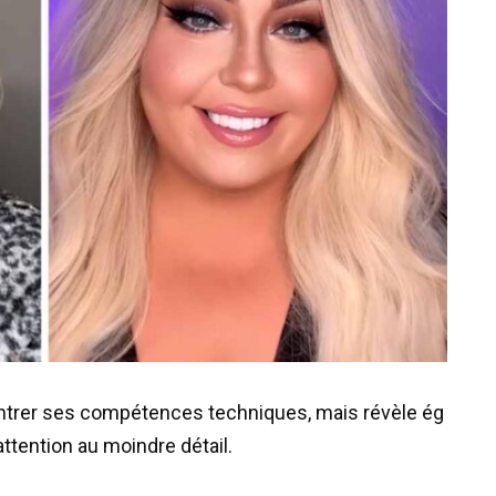
trer
ses
compétences
techniques
,
mais
révèle
ég
attention
au
moindre
détail
.