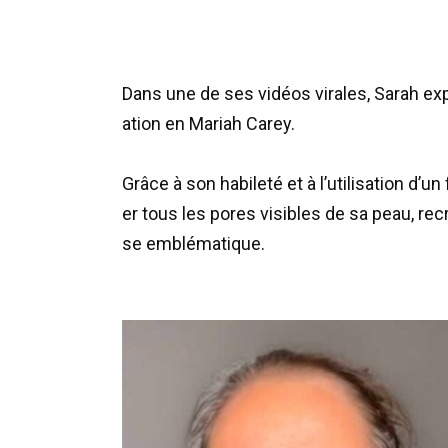
Dans
une
de
ses
vidéos
virales
,
Sarah
ex
ation
en
Mariah
Carey
.
Grâce
à
son
habileté
et
à
l
’
utilisation
d
’
un
er
tous
les
pores
visibles
de
sa
peau
,
rec
se
emblématique
.