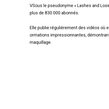
V
Sous
le
pseudonyme
«
Lashes
and
Losi
plus
de
830
000
abonnés
.
Elle
publie
régulièrement
des
vidéos
où
e
ormations
impressionnantes
,
démontran
maquillage
.