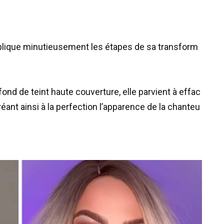
plique
minutieusement
les
étapes
de
sa
transform
fond
de
teint
haute
couverture
,
elle
parvient
à
effac
réant
ainsi
à
la
perfection
l
’
apparence
de
la
chanteu