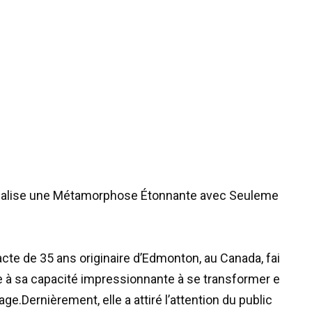
alise
une
Métamorphose
Étonnante
avec
Seuleme
acte
de
35
ans
originaire
d
’
Edmonton
,
au
Canada
,
fai
e
à
sa
capacité
impressionnante
à
se
transformer
e
lage
.
Dernièrement
,
elle
a
attiré
l
’
attention
du
public