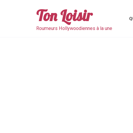
Skip
to
Ton Loisir
content
Q
Roumeurs Hollywoodiennes à la une