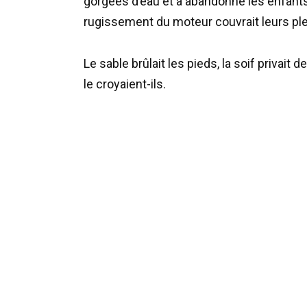
gorgées d’eau et a abandonné les enfants 
rugissement du moteur couvrait leurs pleur
Le sable brûlait les pieds, la soif privait d
le croyaient-ils.