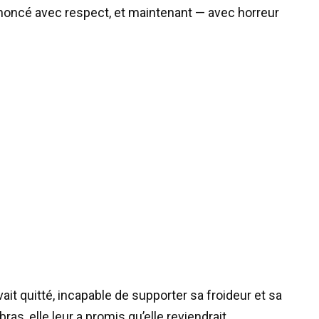
ononcé avec respect, et maintenant — avec horreur
t quitté, incapable de supporter sa froideur et sa
as, elle leur a promis qu’elle reviendrait