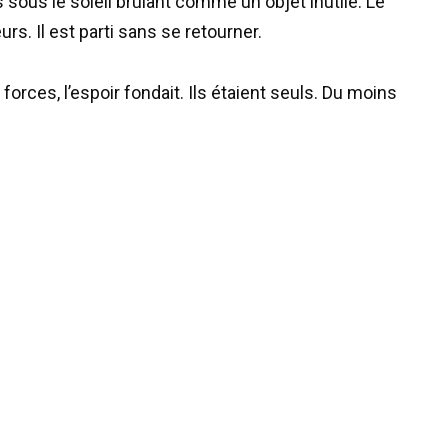
sous le soleil brûlant comme un objet inutile. Le
s. Il est parti sans se retourner.
e forces, l’espoir fondait. Ils étaient seuls. Du moins