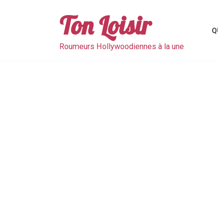
Skip
to
Ton Loisir
content
Q
Roumeurs Hollywoodiennes à la une