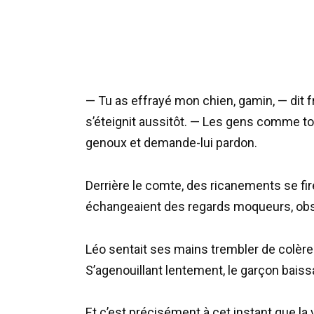
— Tu as effrayé mon chien, gamin, — dit f
s’éteignit aussitôt. — Les gens comme to
genoux et demande-lui pardon.
Derrière le comte, des ricanements se fir
échangeaient des regards moqueurs, ob
Léo sentait ses mains trembler de colère e
S’agenouillant lentement, le garçon baissa
Et c’est précisément à cet instant que la 