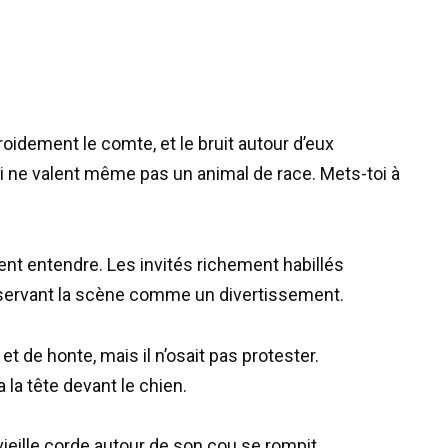
roidement le comte, et le bruit autour d’eux
i ne valent même pas un animal de race. Mets-toi à
ent entendre. Les invités richement habillés
servant la scène comme un divertissement.
t de honte, mais il n’osait pas protester.
 la tête devant le chien.
vieille corde autour de son cou se rompit