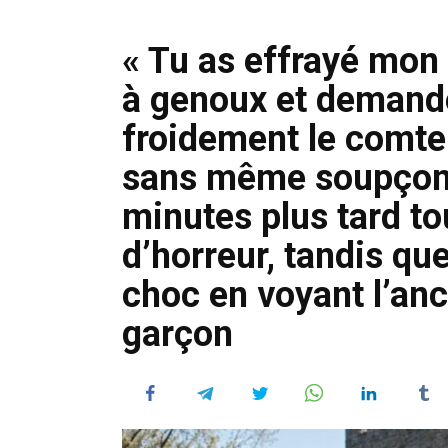
« Tu as effrayé mon
à genoux et demande
froidement le comte 
sans même soupçon
minutes plus tard tou
d’horreur, tandis qu
choc en voyant l’an
garçon