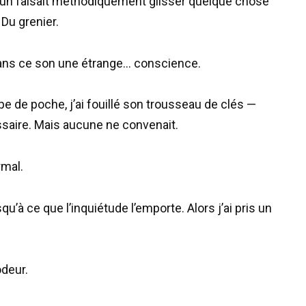
’un faisait méthodiquement glisser quelque chose
 Du grenier.
 dans ce son une étrange… conscience.
pe de poche, j’ai fouillé son trousseau de clés —
essaire. Mais aucune ne convenait.
rmal.
qu’à ce que l’inquiétude l’emporte. Alors j’ai pris un
odeur.