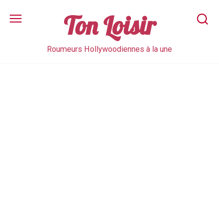
Skip
to
Ton Loisir
content
Roumeurs Hollywoodiennes à la une