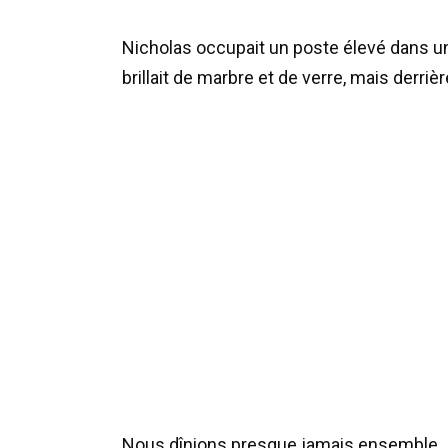
Nicholas occupait un poste élevé dans un
brillait de marbre et de verre, mais derriè
Nous dînions presque jamais ensemble.