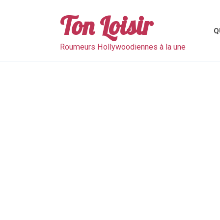
Skip
to
Ton Loisir
content
Q
Roumeurs Hollywoodiennes à la une