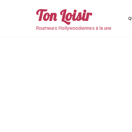
Skip
to
Ton Loisir
content
Q
Roumeurs Hollywoodiennes à la une