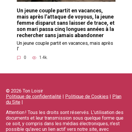
Un jeune couple partit en vacances,
mais après l’attaque de voyous, la jeune
femme disparut sans laisser de trace, et
son mari passa cinq longues années à la
rechercher sans jamais abandonner
Un jeune couple partit en vacances, mais après
l’
0
1.4k.
© 2026 Ton Loisir
Politique de confidentialité
|
Politique de Cookies
|
Plan
du Site
|
Attention ! Tous les droits sont réservés. L’utilisation des
documents et leur transmission sous quelque forme que
ce soit, y compris dans les médias électroniques, n'est
possible qu'avec un lien actif vers notre site, avec